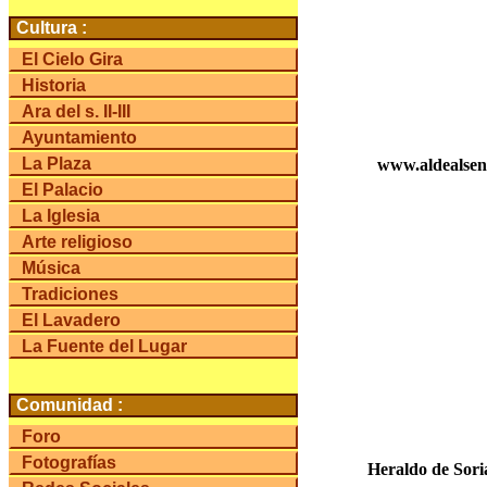
Cultura :
El Cielo Gira
Historia
Ara del s. II-III
Ayuntamiento
La Plaza
www.aldealsen
El Palacio
La Iglesia
Arte religioso
Música
Tradiciones
El Lavadero
La Fuente del Lugar
Comunidad :
Foro
Fotografías
Heraldo de Soria