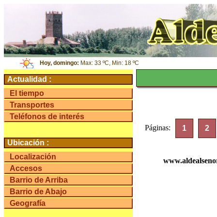
Hoy, domingo:
Max: 33 ºC, Min: 18 ºC
Actualidad :
El tiempo
Transportes
Teléfonos de interés
Páginas:
1
2
Ubicación :
Localización
www.aldealseno
Accesos
Barrio de Arriba
Barrio de Abajo
Geografía