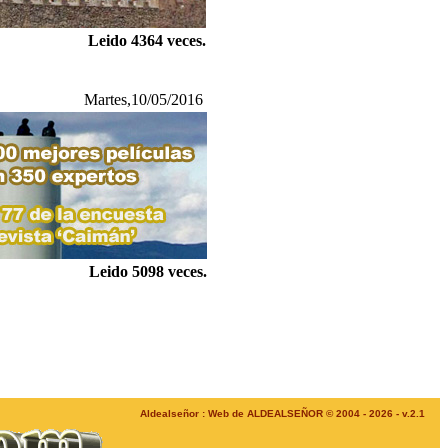
Leido 4364 veces.
Martes,10/05/2016
Leido 5098 veces.
Aldealseñor : Web de ALDEALSEÑOR © 2004 - 2026 - v.2.1