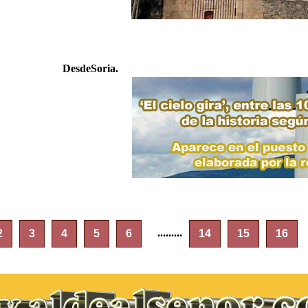
DesdeSoria.
.........
2
3
4
5
6
14
15
16