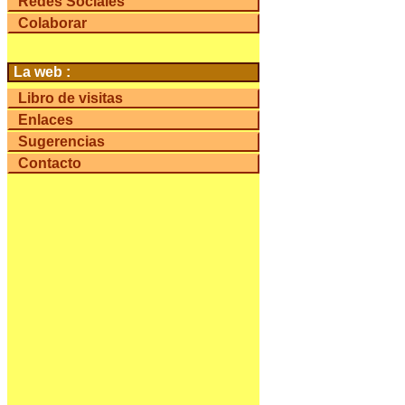
Redes Sociales
Colaborar
La web :
Libro de visitas
Enlaces
Sugerencias
Contacto