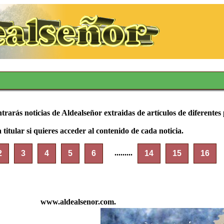
trarás noticias de Aldealseñor extraidas de artículos de diferentes
titular si quieres acceder al contenido de cada noticia.
.........
2
3
4
5
6
14
15
16
www.aldealsenor.com.