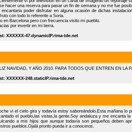
ientemente vi por televisión en un canal de Imagenio un reportaje s
se hacer una reserva para pasar un fin de semana y no me fue posib
encantaria poder disfrutar en alguna ocasión de dichas instalaci
fruto con todo lo referente a Soria.
o en Barcelona pero con frecuencia visito mi pueblo.
cias por invertir en mi tierra.
st: XXXXXX-47.dynamicIP.rima-tde.net
LIZ NAVIDAD, Y AÑO 2010. PARA TODOS QUE ENTREN EN LA 
st: XXXXXX-248.staticIP.rima-tde.net
che vi el cielo gira y todavía estoy saboreándolo.Esta mañana lo 
antado el pueblo,las vistas,la gente.Soy andaluza y me encanta la
culcando a mis hijos que aunque todavía son pequeños deben apre
stros pueblos.Ojalá pronto pueda ir a conoceros.