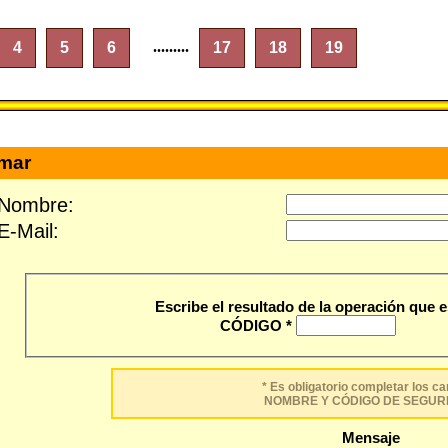
.........
4
5
6
17
18
19
rmar
Nombre:
E-Mail:
Escribe el resultado de la operación que e
CÓDIGO *
* Es obligatorio completar los 
NOMBRE Y CÓDIGO DE SEGUR
Mensaje