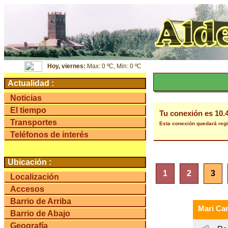
Hoy, viernes:
Max: 0 ºC, Min: 0 ºC
Actualidad :
Noticias
El tiempo
Tu conexión es 10.
Transportes
Esta conexión quedará regi
Teléfonos de interés
Ubicación :
1
2
3
Localización
Accesos
Barrio de Arriba
Mari Ca
Barrio de Abajo
Geografía