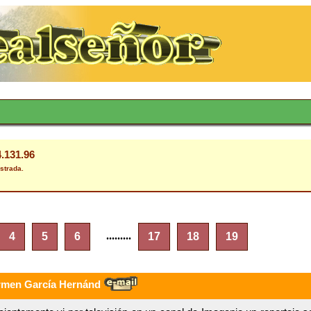
4.131.96
strada.
.........
4
5
6
17
18
19
rmen García Hernánd