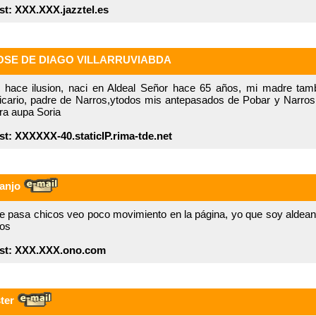
st: XXX.XXX.jazztel.es
OSE DE DIAGO VILLARRUVIABDA
 hace ilusion, naci en Aldeal Señor hace 65 años, mi madre tambi
ticario, padre de Narros,ytodos mis antepasados de Pobar y Narro
rra aupa Soria
st: XXXXXX-40.staticIP.rima-tde.net
anjo
 pasa chicos veo poco movimiento en la página, yo que soy aldeana p
dos
st: XXX.XXX.ono.com
ter