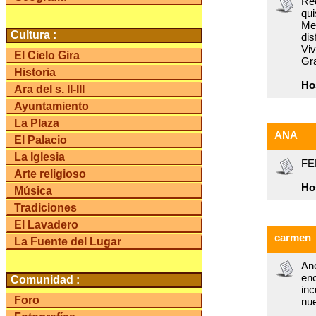
Rec
qui
Me 
Cultura :
dis
Viv
El Cielo Gira
Gra
Historia
Ho
Ara del s. II-III
Ayuntamiento
La Plaza
ANA
El Palacio
La Iglesia
FE
Arte religioso
Ho
Música
Tradiciones
El Lavadero
carmen
La Fuente del Lugar
Ano
enc
Comunidad :
in
Foro
nue