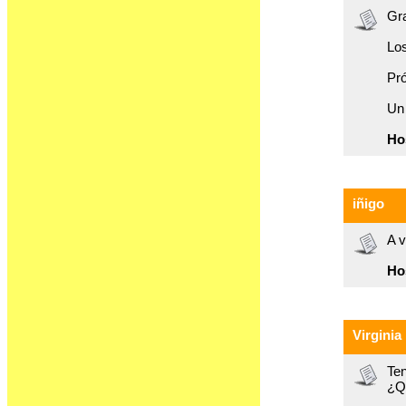
Gra
Los
Pró
Un 
Ho
iñigo
A v
Ho
Virginia
Ten
¿Q