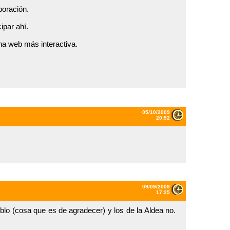
boración.
ipar ahí.
a web más interactiva.
05/10/2009
20:52
09/09/2009
17:25
blo (cosa que es de agradecer) y los de la Aldea no.