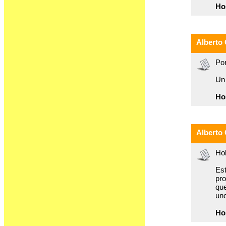
Ho
Alberto
Por
Un
Ho
Alberto
Hol
Est
pro
que
uno
Ho