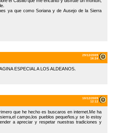
obre el Casillo que me encanto y disfrute un montón,
le.
ones ya que como Soriana y de Ausejo de la Sierra
29/12/2009
16:24
PAGINA ESPECIAL A LOS ALDEANOS.
10/12/2009
12:12
primero que he hecho es buscaros en internet.Me ha
 sierra,el campo,los pueblos pequeños,y se lo estoy
nder a apreciar y respetar nuestras tradiciones y