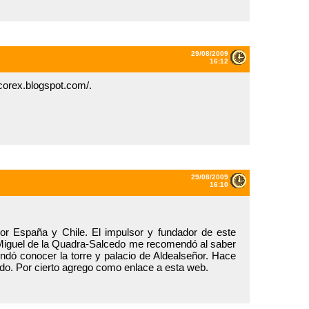
29/08/2009
16:12
ecorex.blogspot.com/.
29/08/2009
16:10
or España y Chile. El impulsor y fundador de este
 Miguel de la Quadra-Salcedo me recomendó al saber
ndó conocer la torre y palacio de Aldealseñor. Hace
udo. Por cierto agrego como enlace a esta web.