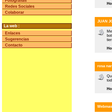
Fotografías
Ho
Redes Sociales
Colaborar
JUAN J
La web :
Me
Enlaces
bo
Sugerencias
tie
Contacto
Ho
rosa nar
Que
to
Ho
Webmas