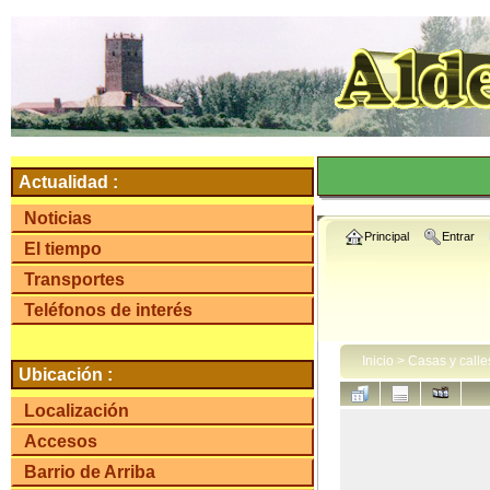
Actualidad :
Noticias
Principal
Entrar
El tiempo
Transportes
Teléfonos de interés
Inicio
>
Casas y calle
Ubicación :
Localización
Accesos
Barrio de Arriba