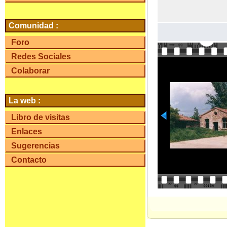
Comunidad :
Foro
Redes Sociales
Colaborar
La web :
Libro de visitas
Enlaces
Sugerencias
Contacto