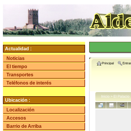
Actualidad :
Noticias
Principal
Entra
El tiempo
Transportes
Teléfonos de interés
Inicio
>
El Palacio
Ubicación :
Localización
Accesos
Barrio de Arriba