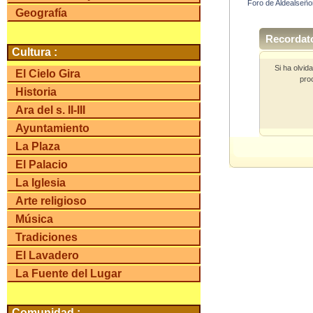
Foro de Aldealseño
Geografía
Recordato
Cultura :
Si ha olvi
El Cielo Gira
pro
Historia
Ara del s. II-III
Ayuntamiento
La Plaza
El Palacio
La Iglesia
Arte religioso
Música
Tradiciones
El Lavadero
La Fuente del Lugar
Comunidad :