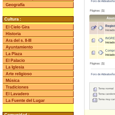
Foro de Aldealseño
Geografía
Páginas: [
1
]
Asun
Cultura :
Regist
El Cielo Gira
Iniciad
Historia
INGRE
Ara del s. II-III
Iniciad
Ayuntamiento
Compr
La Plaza
Iniciado
El Palacio
Páginas: [
1
]
La Iglesia
Arte religioso
Foro de Aldealseño
Música
Tradiciones
Tema normal
El Lavadero
Tema candente
Tema muy cand
La Fuente del Lugar
Comunidad :